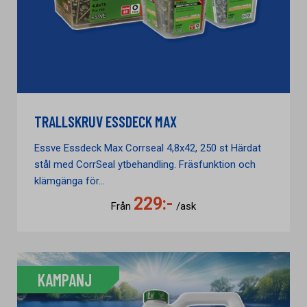
TRALLSKRUV ESSDECK MAX
Essve Essdeck Max Corrseal 4,8x42, 250 st Härdat
stål med CorrSeal ytbehandling. Fräsfunktion och
klämgänga för...
229:-
Från
/ask
KAMPANJ