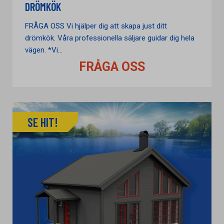
DRÖMKÖK
FRÅGA OSS Vi hjälper dig att skapa just ditt
drömkök. Våra professionella säljare guidar dig hela
vägen. *Vi...
FRÅGA OSS
SE HIT!