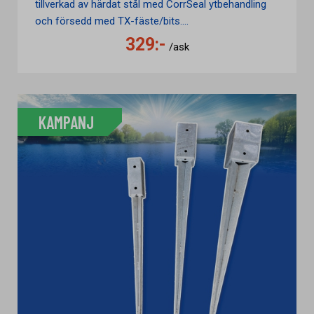
tillverkad av härdat stål med CorrSeal ytbehandling
och försedd med TX-fäste/bits....
329:-
/ask
KAMPANJ