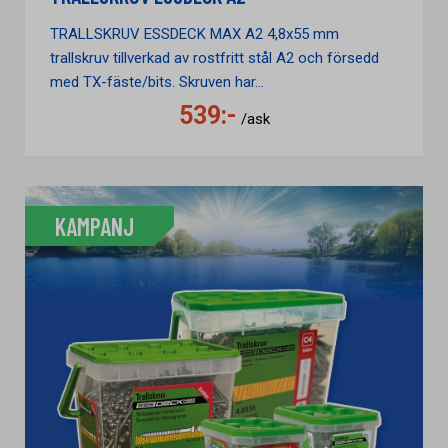
TRALLSKRUV ESSDECK MAX A2 4,8x55 mm
trallskruv tillverkad av rostfritt stål A2 och försedd
med TX-fäste/bits. Skruven har...
539:-
/ask
KAMPANJ