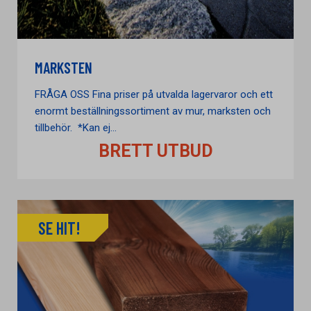
MARKSTEN
FRÅGA OSS Fina priser på utvalda lagervaror och ett
enormt beställningssortiment av mur, marksten och
tillbehör. *Kan ej...
BRETT UTBUD
SE HIT!