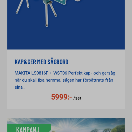
KAP&GER MED SÅGBORD
MAKITA LS0816F + WST06 Perfekt kap- och gersåg
när du skall fixa hemma, sågen har förbättrats från
sina...
5999:-
/set
KAMPANJ