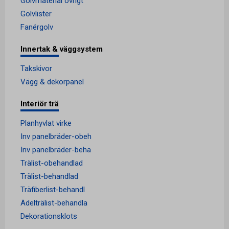
Golvmaterial övrigt
Golvlister
Fanérgolv
Innertak & väggsystem
Takskivor
Vägg & dekorpanel
Interiör trä
Planhyvlat virke
Inv panelbräder-obeh
Inv panelbräder-beha
Trälist-obehandlad
Trälist-behandlad
Träfiberlist-behandl
Ädelträlist-behandla
Dekorationsklots